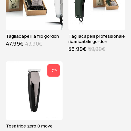
tagliacapelli a filo gordon
tagliacapelli professionale
ricaricabile gordon
47,99
€
49,90
€
56,99
€
59,90
€
- 7%
tosatrice zero.0 move