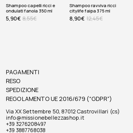
shampoo capelli ricci e
shampoo ravviva ricci
ondulati fanola 350 ml
citylife faipa 375 ml
5,90
€
8,55
€
8,90
€
12,45
€
PAGAMENTI
RESO
SPEDIZIONE
REGOLAMENTO UE 2016/679 (“GDPR”)
Via XX Settembre 50, 87012 Castrovillari (cs)
info@missionebellezzashop.it
+39 3276208497
+39 3887768038