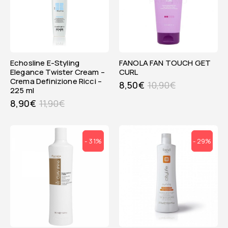
Echosline E-Styling
FANOLA FAN TOUCH GET
Elegance Twister Cream –
CURL
Crema Definizione Ricci –
8,50
€
10,90
€
225 ml
8,90
€
11,90
€
- 31%
- 29%