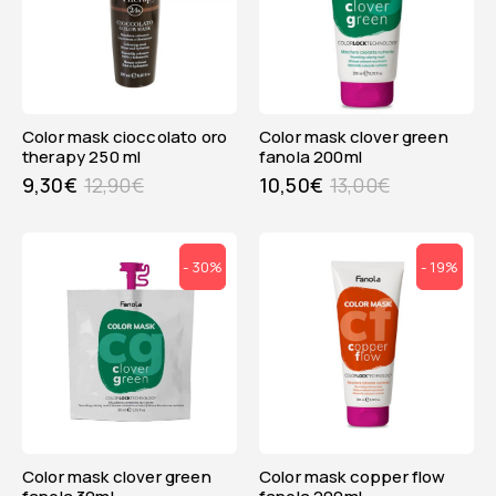
color mask cioccolato oro
color mask clover green
therapy 250 ml
fanola 200ml
9,30
€
12,90
€
10,50
€
13,00
€
- 30%
- 19%
color mask clover green
color mask copper flow