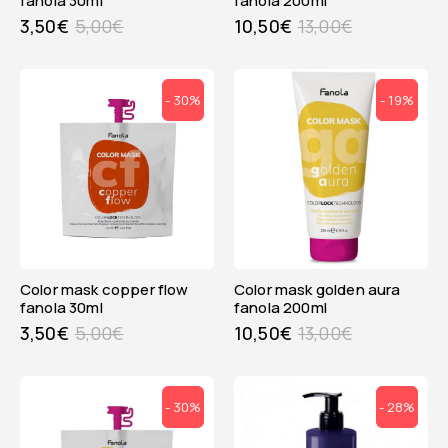
fanola 30ml
fanola 200ml
3,50
€
5,00
€
10,50
€
13,00
€
- 30%
- 19%
color mask copper flow
color mask golden aura
fanola 30ml
fanola 200ml
3,50
€
5,00
€
10,50
€
13,00
€
- 30%
- 28%