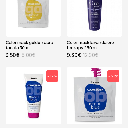
color mask golden aura
color mask lavanda oro
fanola 30ml
therapy 250 ml
3,50
€
5,00
€
9,30
€
12,90
€
- 19%
- 30%