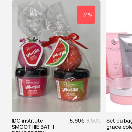
- 31%
IDC institute
5,90
€
8,50
€
set da bagno
SMOOTHIE BATH
grace col