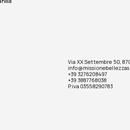
nilla
Via XX Settembre 50, 8701
info@missionebellezzas
+39 3276208497
+39 3887768038
P.iva 03558290783