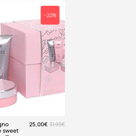
- 22%
25,00
€
31,99
€
e sweet