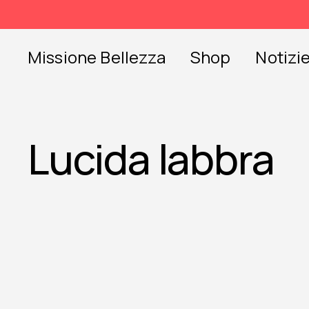
Skip
to
content
Missione Bellezza
Shop
Notizi
Lucida labbra