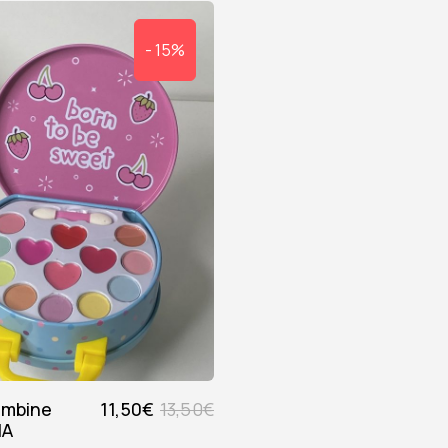
- 15%
11,50
€
13,50
€
IA