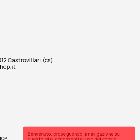
2 Castrovillari (cs)
hop.it
Benvenuto
, proseguendo la navigazione su
HOP
WEBSITE BY
HEADSTUDIO
questo sito, acconsenti all'uso dei cookie.