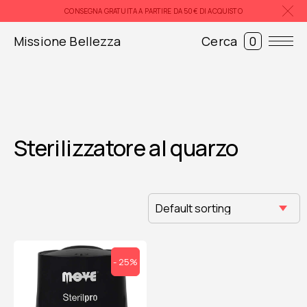
Skip
CONSEGNA GRATUITA A PARTIRE DA 50€ DI ACQUISTO
to
content
Missione Bellezza
Cerca
0
Sterilizzatore al quarzo
- 25%