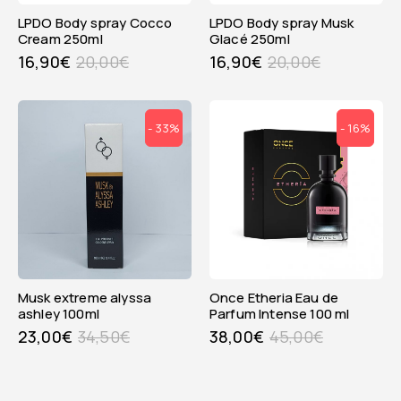
LPDO Body spray Cocco
LPDO Body spray Musk
Cream 250ml
Glacé 250ml
16,90
€
20,00
€
16,90
€
20,00
€
- 33%
- 16%
musk extreme alyssa
Once Etheria Eau de
ashley 100ml
Parfum Intense 100 ml
23,00
€
34,50
€
38,00
€
45,00
€