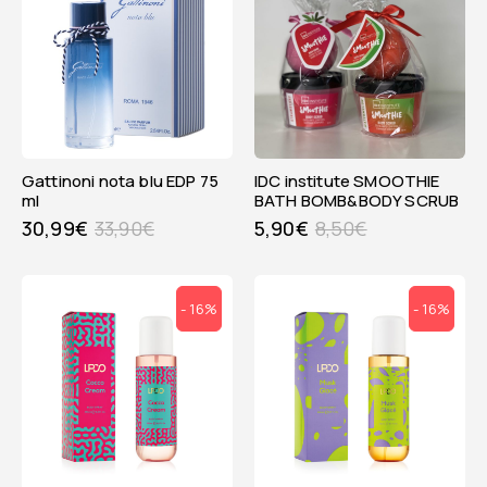
Gattinoni nota blu EDP 75
IDC institute SMOOTHIE
ml
BATH BOMB&BODY SCRUB
30,99
€
33,90
€
5,90
€
8,50
€
- 16%
- 16%