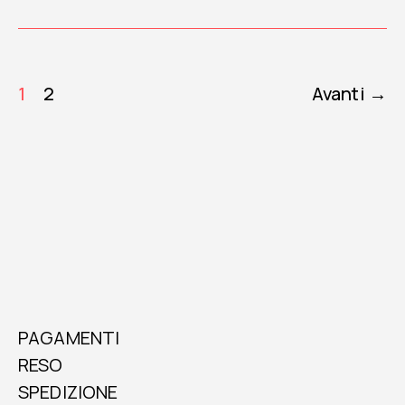
Paginazione
1
2
Avanti
→
degli
articoli
PAGAMENTI
RESO
SPEDIZIONE