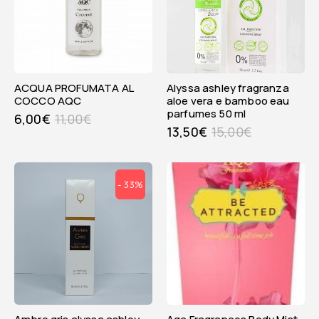
ACQUA PROFUMATA AL
alyssa ashley fragranza
COCCO AQC
aloe vera e bamboo eau
parfumes 50 ml
6,00
€
11,00
€
13,50
€
15,00
€
- 33%