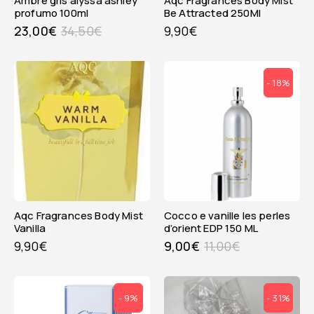
ambre gris alyssa ashley
Aqc Fragrances Body Mist
profumo 100ml
Be Attracted 250Ml
23,00
€
34,50
€
9,90
€
- 18%
Aqc Fragrances Body Mist
cocco e vanille les perles
Vanilla
d’orient EDP 150 ML
9,90
€
9,00
€
11,00
€
- 9%
- 31%