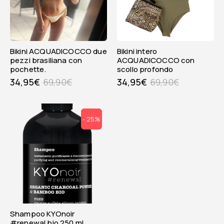
Bikini ACQUADICOCCO due
Bikini intero
pezzi brasiliana con
ACQUADICOCCO con
pochette.
scollo profondo
34,95
€
69,90
€
34,95
€
69,90
€
- 25%
Shampoo KYOnoir
#renewal bio 250 ml