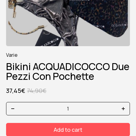
Varie
Bikini ACQUADICOCCO Due
Pezzi Con Pochette
37,45
€
74,90
€
Bikini
ACQUADICOCCO
due
pezzi
Add to cart
con
pochette