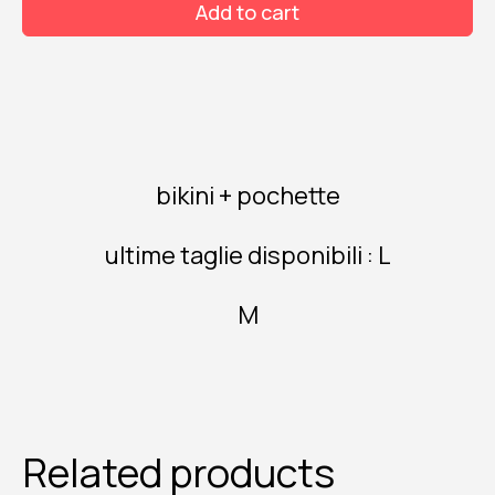
Add to cart
scollo
profondo
quantity
bikini + pochette
ultime taglie disponibili : L
M
Related products