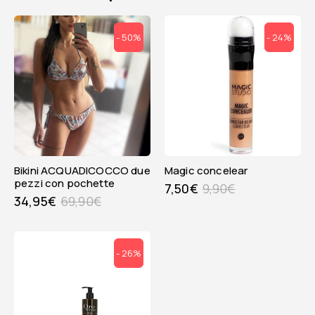
- 50%
- 24%
Bikini ACQUADICOCCO due
magic concelear
pezzi con pochette
7,50
€
9,90
€
34,95
€
69,90
€
- 26%