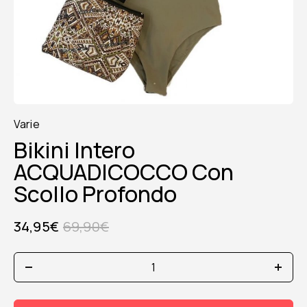
Varie
Bikini Intero
ACQUADICOCCO Con
Scollo Profondo
34,95
€
69,90
€
Bikini
intero
ACQUADICOCCO
con