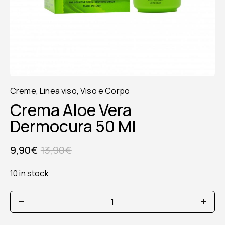
Creme
,
Linea viso
,
Viso e Corpo
Crema Aloe Vera
Dermocura 50 Ml
9,90
€
13,90
€
10 in stock
crema
aloe
vera