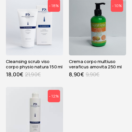
- 18%
- 10%
cleansing scrub viso
crema corpo multiuso
corpo physio natura 150 ml
veraficus amovita 250 ml
18,00
€
21,90
€
8,90
€
9,90
€
- 12%