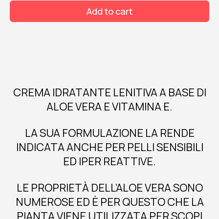
dermocura
Add to cart
50
ml
quantity
CREMA IDRATANTE LENITIVA A BASE DI
ALOE VERA E VITAMINA E.
LA SUA FORMULAZIONE LA RENDE
INDICATA ANCHE PER PELLI SENSIBILI
ED IPER REATTIVE.
LE PROPRIETÀ DELL’ALOE VERA SONO
NUMEROSE ED È PER QUESTO CHE LA
PIANTA VIENE UTILIZZATA PER SCOPI