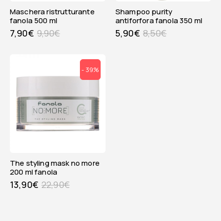
maschera ristrutturante
shampoo purity
fanola 500 ml
antiforfora fanola 350 ml
7,90
€
9,90
€
5,90
€
8,50
€
- 39%
the styling mask no more
200 ml fanola
13,90
€
22,90
€