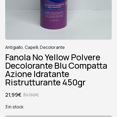
Antigiallo
,
Capelli
,
Decolorante
Fanola No Yellow Polvere
Decolorante Blu Compatta
Azione Idratante
Ristrutturante 450gr
21,99
€
31,90
€
3 in stock