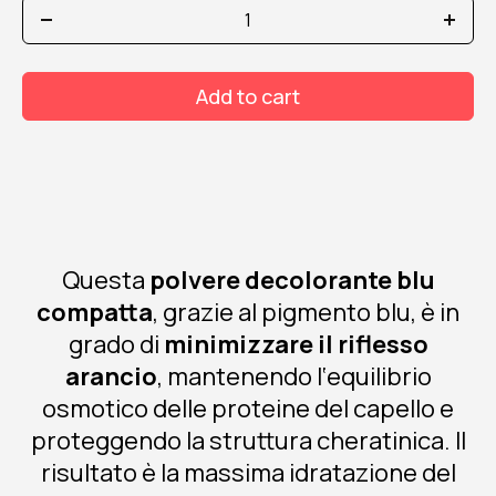
fanola
no
yellow
polvere
Add to cart
decolorante
blu
compatta
azione
idratante
ristrutturante
450gr
quantity
Questa
polvere decolorante blu
compatta
, grazie al pigmento blu, è in
grado di
minimizzare il riflesso
arancio
, mantenendo l‘equilibrio
osmotico delle proteine del capello e
proteggendo la struttura cheratinica. Il
risultato è la massima idratazione del