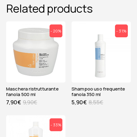
Related products
- 20%
- 31%
maschera ristrutturante
shampoo uso frequente
fanola 500 ml
fanola 350 ml
7,90
€
9,90
€
5,90
€
8,55
€
- 33%