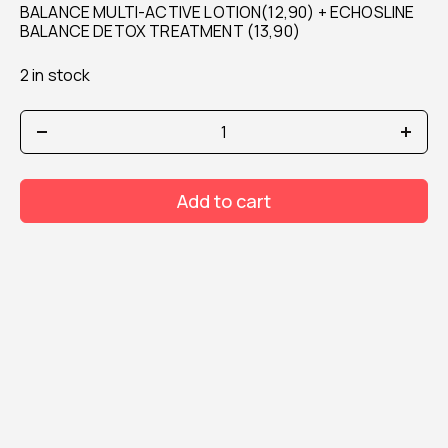
BALANCE MULTI-ACTIVE LOTION(12,90) + ECHOSLINE
BALANCE DETOX TREATMENT (13,90)
2 in stock
KIT
ECHOSLINE
BALANCE
MULTI-
Add to cart
ACTIVE
LOTION
+
ECHOSLINE
BALANCE
DETOX
TREATMENT
CON
SHAMPOO
OMAGGIO
quantity