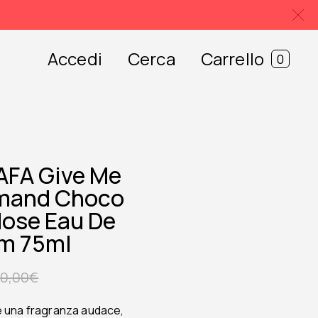
Accedi
Cerca
Carrello
0
AFA Give Me
mand Choco
ose Eau De
m 75ml
0,00
€
 una fragranza audace,