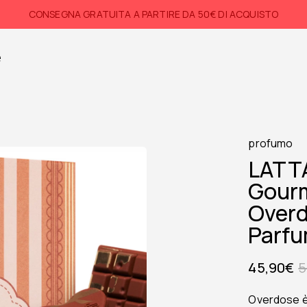
CONSEGNA GRATUITA A PARTIRE DA 50€ DI ACQUISTO
e
profumo
LATT
Gour
Overd
Parfu
45,90
€
5
Overdose
è