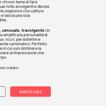
 chi non teme di farsi
sue note avvolgenti e decise
ix esplosivo che cattura
 e lascia una scia
bile.
, sensuale, travolgente
Un
 amplifica la personalità di
sa: ricco, persistente e
lmente carismatico. Perfetto
e in cui vuoi dominare la
ciare un’impressione che
mpo.
sso crearn
Add to cart