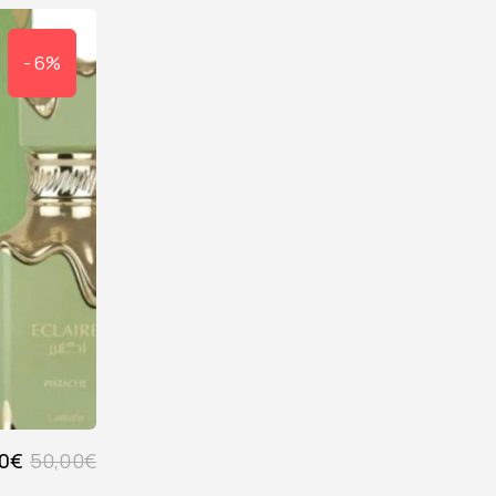
- 6%
0
€
50,00
€