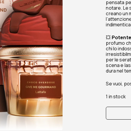
pensata per
notare. Le 
creano un m
l’attenzione
indimentica
💥
Potente
profumo che
chi lo indos
irresistibi
per le serat
scena e las
dura nel te
Se vuoi, po
1 in stock