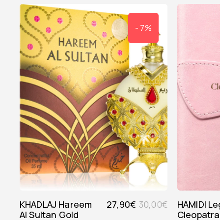
- 7%
KHADLAJ Hareem
27,90
€
30,00
€
HAMIDI Legacy
Al Sultan Gold
Cleopatra