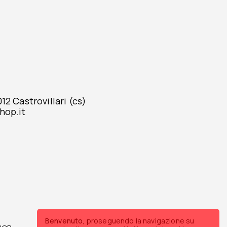
2 Castrovillari (cs)
hop.it
Benvenuto
, proseguendo la navigazione su