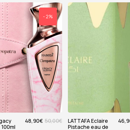
- 2%
48,90
€
50,00
€
LATTAFA Eclaire
46,9
 100ml
Pistache eau de