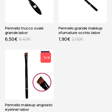
pennello trucco ovale
pennello grande makeup
grande labor
sfumature occhio labor
6,50
€
8,49
€
1,90
€
2,90
€
- 34%
pennello makeup angolato
eyeliner labor