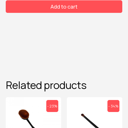
sfumatore
Add to cart
occhio
labor
quantity
Related products
- 23%
- 34%