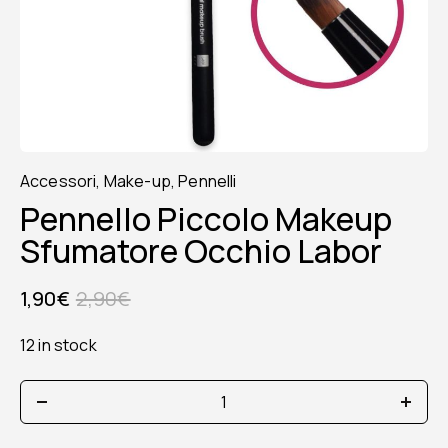
Accessori
,
Make-up
,
Pennelli
Pennello Piccolo Makeup
Sfumatore Occhio Labor
1,90
€
2,90
€
12 in stock
pennello
piccolo
makeup