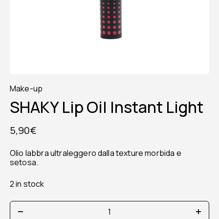
Make-up
SHAKY Lip Oil Instant Light
5,90
€
Olio labbra ultraleggero dalla texture morbida e
setosa.
2 in stock
SHAKY