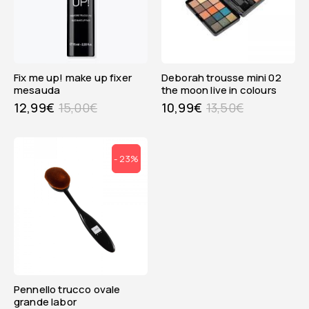
fix me up! make up fixer
deborah trousse mini 02
mesauda
the moon live in colours
12,99
€
15,00
€
10,99
€
13,50
€
- 23%
pennello trucco ovale
grande labor