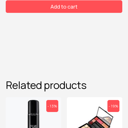
VOLUME
Add to cart
MASCARA
quantity
Related products
- 13%
- 19%