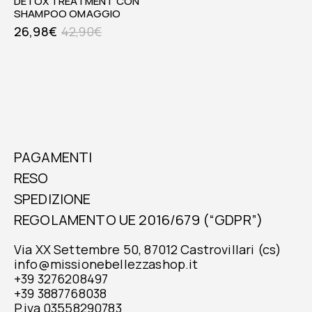
DETOX TREATMENT CON
SHAMPOO OMAGGIO
26,98
€
42,90
€
PAGAMENTI
RESO
SPEDIZIONE
REGOLAMENTO UE 2016/679 (“GDPR”)
Via XX Settembre 50, 87012 Castrovillari (cs)
info@missionebellezzashop.it
+39 3276208497
+39 3887768038
P.iva 03558290783