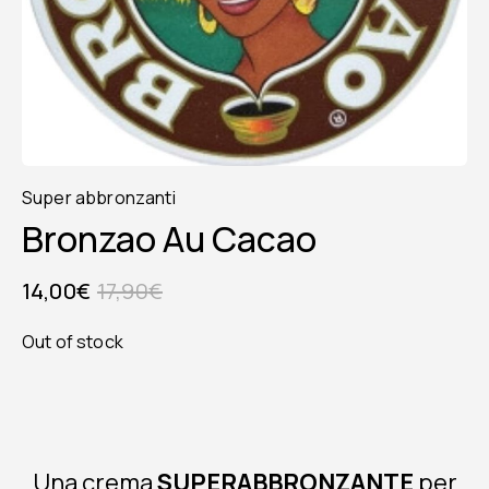
Super abbronzanti
Bronzao Au Cacao
14,00
€
17,90
€
Out of stock
Una crema
SUPERABBRONZANTE
per