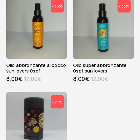
- 33%
- 33%
olio abbronzante al cocco
olio super abbronzante
sun lovers 0spf
0spf sun lovers
8,00
€
12,00
€
8,00
€
12,00
€
- 21%