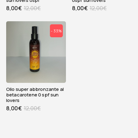
sun lovers 0spf
0spf sun lovers
8,00
€
12,00
€
8,00
€
12,00
€
- 33%
olio super abbronzante al
betacarotene 0 spf sun
lovers
8,00
€
12,00
€