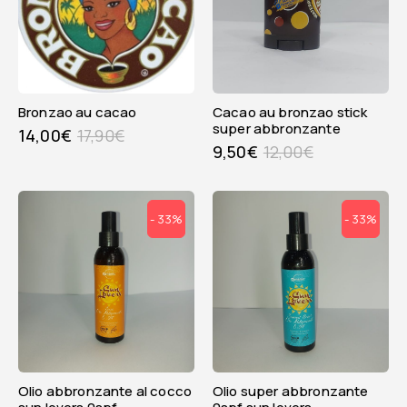
bronzao au cacao
cacao au bronzao stick
super abbronzante
14,00
€
17,90
€
9,50
€
12,00
€
- 33%
- 33%
olio abbronzante al cocco
olio super abbronzante