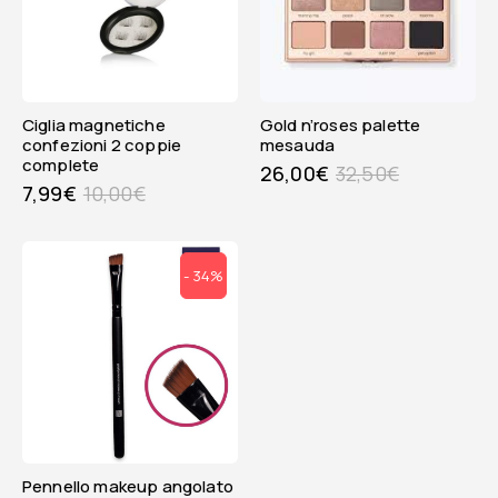
ciglia magnetiche
gold n’roses palette
confezioni 2 coppie
mesauda
complete
26,00
€
32,50
€
7,99
€
10,00
€
- 34%
pennello makeup angolato