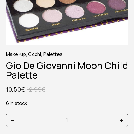
Make-up
,
Occhi
,
Palettes
Gio De Giovanni Moon Child
Palette
10,50
€
12,99
€
6 in stock
gio
de
giovanni