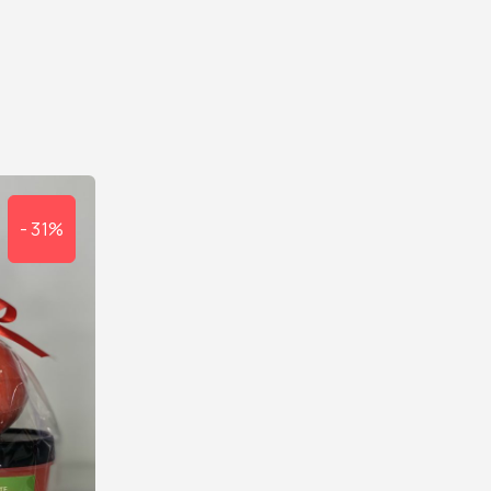
- 31%