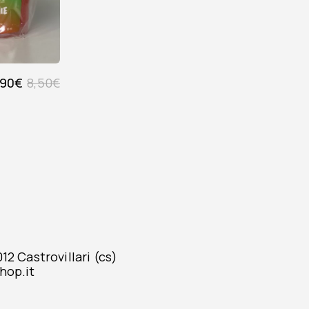
,90
€
8,50
€
2 Castrovillari (cs)
hop.it