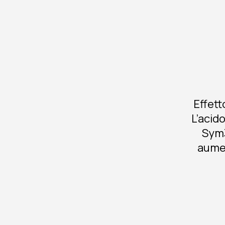
Effett
L’acid
Sym3
aumen