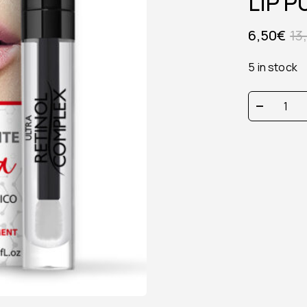
LIP P
6,50
€
13
5 in stock
LIP
PUMP
10ml
quantity