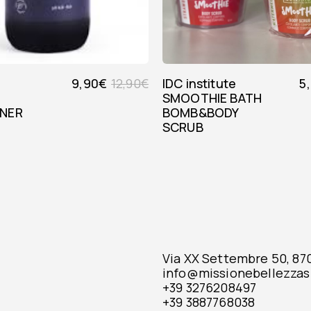
9,90
€
12,90
€
IDC institute
5
SMOOTHIE BATH
ONER
BOMB&BODY
SCRUB
Via XX Settembre 50, 8701
info@missionebellezzas
+39 3276208497
+39 3887768038