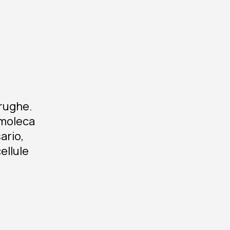
 rughe.
 moleca
ario,
ellule