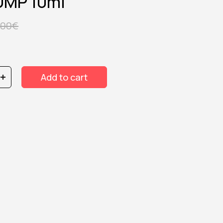
UMP 10ml
,00
€
Add to cart