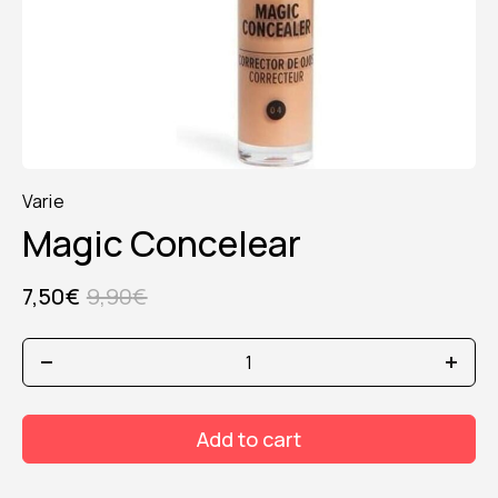
Varie
Magic Concelear
7,50
€
9,90
€
magic
concelear
quantity
Add to cart