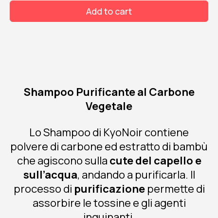
bio
Add to cart
250
ml
quantity
Shampoo Purificante al Carbone
Vegetale
Lo Shampoo di KyoNoir contiene
polvere di carbone ed estratto di bambù
che agiscono sulla
cute del capello e
sull’acqua
, andando a purificarla. Il
processo di
purificazione
permette di
assorbire le tossine e gli agenti
inquinanti,