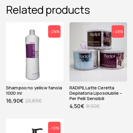
Related products
- 29%
- 49%
shampoo no yellow fanola
RADIPIL Latte Ceretta
1000 ml
Depilatoria Liposolubile –
Per Pelli Sensibili
16,90
€
23,85
€
4,50
€
8,90
€
- 10%