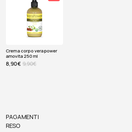
crema corpo verapower
amovita 250 ml
8,90
€
9,90
€
PAGAMENTI
RESO