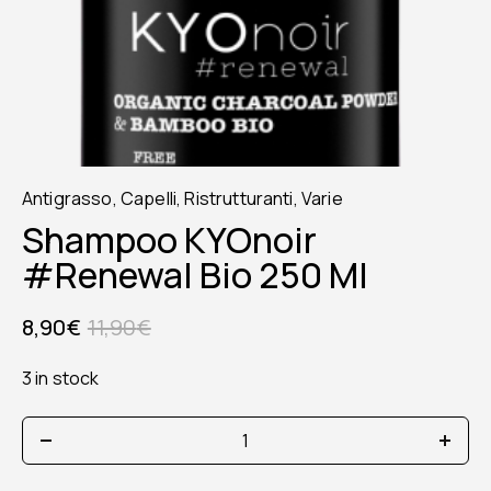
Antigrasso
,
Capelli
,
Ristrutturanti
,
Varie
Shampoo KYOnoir
#renewal Bio 250 Ml
8,90
€
11,90
€
3 in stock
Shampoo
KYOnoir
#renewal