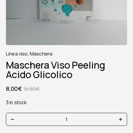
Linea viso
,
Maschere
Maschera Viso Peeling
Acido Glicolico
8,00
€
9,90
€
3 in stock
maschera
viso
peeling