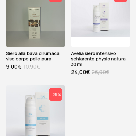
siero alla bava di lumaca
avelia siero intensivo
viso corpo pelle pura
schiarente physio natura
30 ml
9,00
€
10,90
€
24,00
€
26,90
€
- 25%