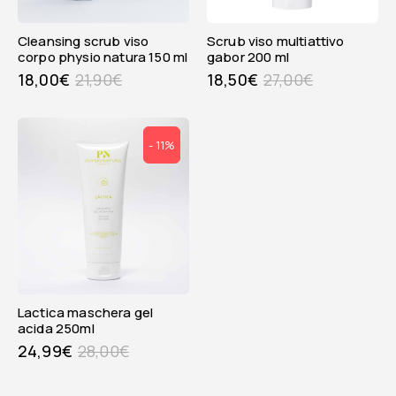
cleansing scrub viso
scrub viso multiattivo
corpo physio natura 150 ml
gabor 200 ml
18,00
€
21,90
€
18,50
€
27,00
€
- 11%
lactica maschera gel
acida 250ml
24,99
€
28,00
€