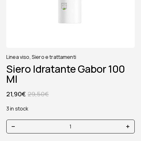
Linea viso
,
Siero e trattamenti
Siero Idratante Gabor 100
Ml
21,90
€
29,50
€
3 in stock
siero
idratante
gabor