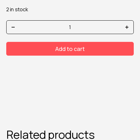
2 in stock
MESAUDA
PETAL
DREAM
LIQUID
Add to cart
LIPSTICK
301
PAMPAS
quantity
Related products