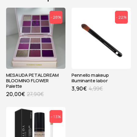
- 28%
- 22%
MESAUDA PETAL DREAM
pennello makeup
BLOOMING FLOWER
illuminante labor
Palette
3,90
€
4,99
€
20,00
€
27,90
€
- 13%