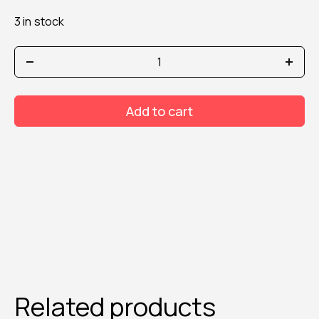
3 in stock
MESAUDA
PETAL
DREAM
LIQUID
Add to cart
LIPSTICK
303
PEONY
quantity
Related products