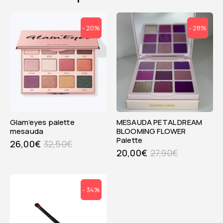
- 20%
- 28%
glam’eyes palette
MESAUDA PETAL DREAM
mesauda
BLOOMING FLOWER
Palette
26,00
€
32,50
€
20,00
€
27,90
€
- 34%