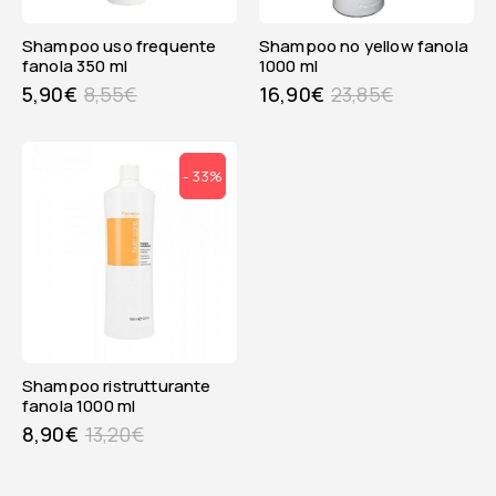
shampoo uso frequente
shampoo no yellow fanola
fanola 350 ml
1000 ml
5,90
€
8,55
€
16,90
€
23,85
€
- 33%
shampoo ristrutturante
fanola 1000 ml
8,90
€
13,20
€