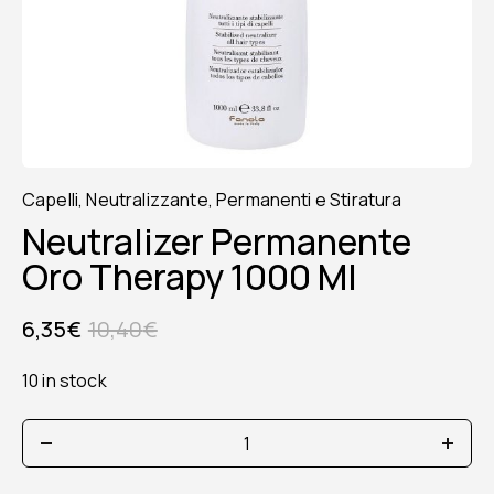
Capelli
,
Neutralizzante
,
Permanenti e Stiratura
Neutralizer Permanente
Oro Therapy 1000 Ml
6,35
€
10,40
€
10 in stock
neutralizer
permanente
oro