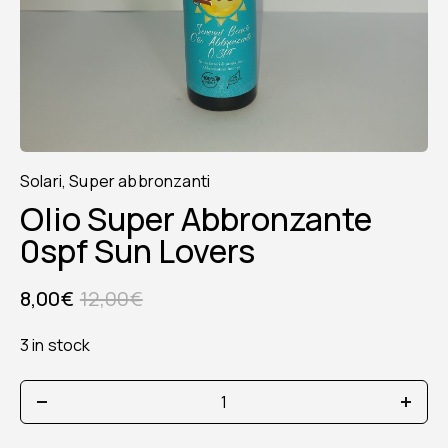
Solari
,
Super abbronzanti
Olio Super Abbronzante
0spf Sun Lovers
8,00
€
12,00
€
3 in stock
olio
super
abbronzante