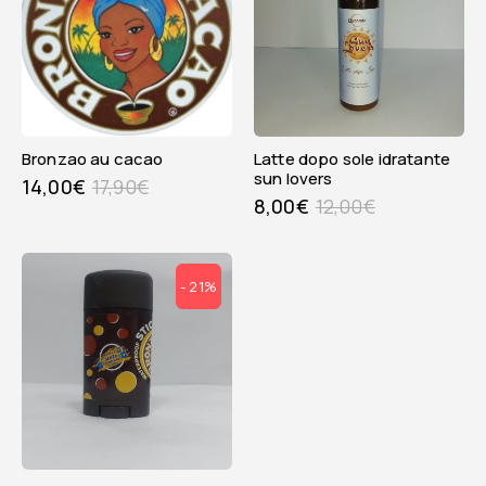
bronzao au cacao
latte dopo sole idratante
sun lovers
14,00
€
17,90
€
8,00
€
12,00
€
- 21%