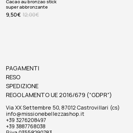
cacao au bronzao stick
super abbronzante
9,50
€
12,00
€
PAGAMENTI
RESO
SPEDIZIONE
REGOLAMENTO UE 2016/679 (“GDPR”)
Via XX Settembre 50, 87012 Castrovillari (cs)
info@missionebellezzashop.it
+39 3276208497
+39 3887768038
P.iva 03558290783