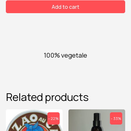
0spf
Add to cart
sun
lovers
quantity
100% vegetale
Related products
- 22%
- 33%