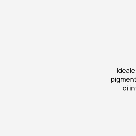
Ideale
pigmenta
di i