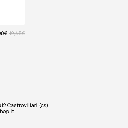
90
€
12,45
€
2 Castrovillari (cs)
hop.it