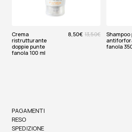
crema
8,50
€
13,50
€
shampoo purity
ristrutturante
antiforfo
doppie punte
fanola 35
fanola 100 ml
PAGAMENTI
RESO
SPEDIZIONE