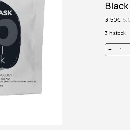
Black
3,50
€
5,
3 in stock
color
mask
total
black
fanola
30ml
quantity