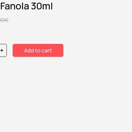
 Fanola 30ml
00
€
Add to cart