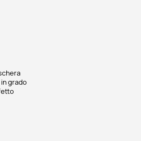
aschera
 in grado
fetto