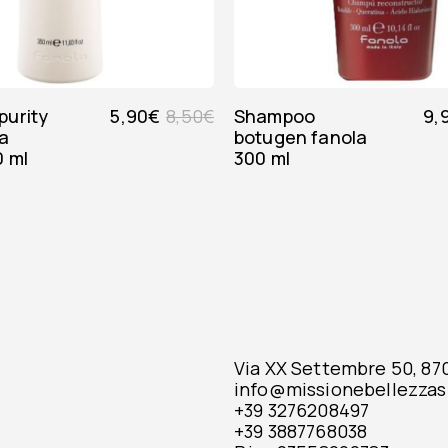
5,90
€
8,50
€
shampoo
9,
ra
botugen fanola
0 ml
300 ml
Via XX Settembre 50, 8701
info@missionebellezzas
+39 3276208497
+39 3887768038